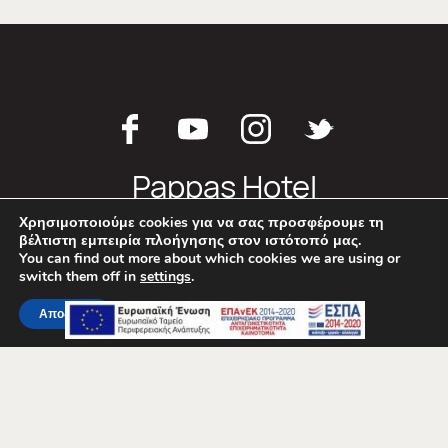
απαγορεύοντας παράλληλα την πρόσβαση σε
συστήματα και βάσεις δεδομένων με απόρρητα
στοιχεία και πληροφορίες της Εταιρείας.
Χρησιμοποιούμε cookies για να σας προσφέρουμε τη
βέλτιστη εμπειρία πλοήγησης στον ιστότοπό μας.
You can find out more about which cookies we are using or
switch them off in
settings
.
Pappas Hotel
Αποδοχή
Λουτράκι Κορινθίας 203 00
T.
+30 27440 62782
E.
info@hotelpappas.gr
MHTE:
1247K013A0405700